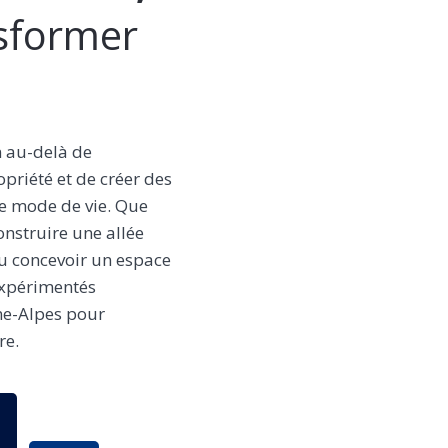
nsformer
 au-delà de
opriété et de créer des
re mode de vie. Que
onstruire une allée
u concevoir un espace
expérimentés
ône-Alpes pour
re.